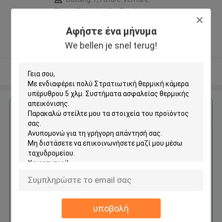
Plaza, Gangxing 3rd Road,
Licheng District, Jinan City ,Κίνα
Αφήστε ένα μήνυμα
5.0
We bellen je snel terug!
Ελεγχμένος προμηθευτής
Δείτε περισσότερων
Αποκτήστε την καλύτερη τιμή για
Στρατιωτική θερμική κάμερα
υπέρυθρου 5 χλμ. Συστήματα
ασφαλείας θερμικής
απεικόνισης
υποβολή
Να συνεχίσει