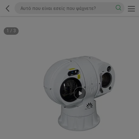
1
/
3