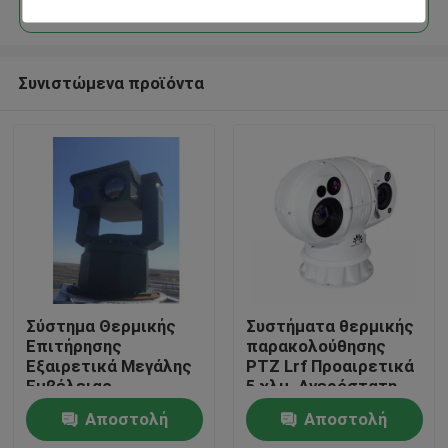
Συνιστώμενα προϊόντα
Σπίτι
Σύστημα Θερμικής
Συστήματα θερμικής
Επιτήρησης
παρακολούθησης
Εξαιρετικά Μεγάλης
PTZ Lrf Προαιρετικά
Προϊόντα
Εμβέλειας
5 χλμ. Ανερόστατη
Αμυδρόστατη
Αποστολή
Αποστολή
βαθμίδα προστασίας
Σχετικά με εμάς
για αυξημένη