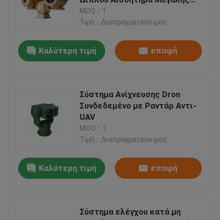
Εμβέλειας
MOQ：1
Τιμή：Διαπραγματεύσιμος
Σύστημα Anti Drone
Καλύτερη τιμή
επαφή
Δύο αισθητήρες θερμικής κάμερας
Κάμερα νυχτερινής όρασης μακροχρόνιας σειράς
Σύστημα Ανίχνευσης Dron
Συνδεδεμένο με Ραντάρ Αντι-
UAV
Θερμικό σύστημα παρακολούθησης
MOQ：1
Τιμή：Διαπραγματεύσιμος
δροσισμένη θερμική κάμερα
Καλύτερη τιμή
επαφή
Monocular θερμικής λήψης εικόνων
Σύστημα ελέγχου κατά μη
διόπτρες θερμικής λήψης εικόνων