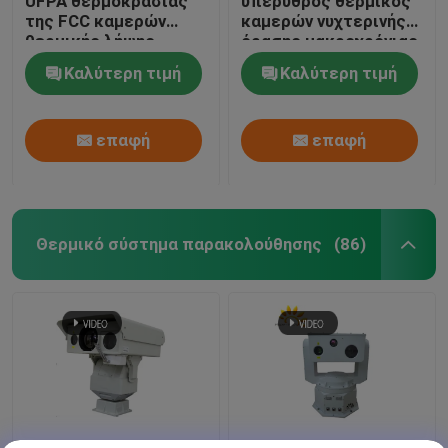
UFPA θερμοκρασίας
υπέρυθρος θερμικός
της FCC καμερών
καμερών νυχτερινής
θερμικής λήψης
όρασης μακροχρόνιας
εικόνων ποσοστού
σειράς για τη μέτρηση
Καλύτερη τιμή
Καλύτερη τιμή
25Hz πλαισίων
θερμοκρασίας
επαφή
επαφή
Θερμικό σύστημα παρακολούθησης
(86)
θερμικό σύστημα
Υπέρυθρες ακτίνες