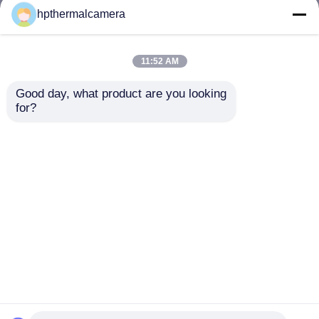
παρακολούθησης IP66
μακροχρόνιας σειράς
hpthermalcamera
50mK 10W CMOS για
PTZ καμερών
την ασφάλεια
θερμικής λήψης
συνόρων 10km
εικόνων επιτήρησης
11:52 AM
Καλύτερη τιμή
Καλύτερη τιμή
IR/EO εξαιρετικά
Good day, what product are you looking 
for?
επαφή
επαφή
Δείτε περισσότερων
Αρχική Σελίδα
Περίπου εμείς
επαφή
Desktop Site
Sitemap
Privacy Policy
Ποιότητα
θερμική κάμερα μακροχρόνιας σειράς
Κίνα εργοστάσιο.Copyright © 2026 Jinan Hope-