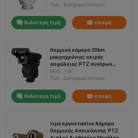
Τιμή：Διαπραγματεύσιμος
Επισκέψεις στο εργοστάσιο
Καλύτερη τιμή
επαφή
Έλεγχος ποιότητας
Θερμική κάμερα 20km
Επικοινωνήστε μαζί μας
μακροχρόνιας σειράς
ασφάλειας PTZ συνόρων
επιτήρηση
MOQ：1 pc
Ειδήσεις
Τιμή：Διαπραγματεύσιμος
Υποθέσεις
Καλύτερη τιμή
επαφή
θερμική κάμερα μακροχρόνιας σειράς
τιμή εργοστασίου Κάμερα
Θερμικής Απεικόνισης PTZ
Κάμερα θερμικής λήψης εικόνων PTZ
Διπλού Αισθητήρα Μεγάλης