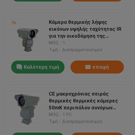
Κάμερα θερμικής λήψης
εικόνων υψηλής ταχύτητας IR
για την οικοδόμηση της
επιθεώρησης
MOQ：1
Τιμή：Διαπραγματεύσιμος
Καλύτερη τιμή
επαφή
CE μακροχρόνιας σειράς
θερμικές θερμικές κάμερες
50mK περιπόλου συνόρων
καμερών μη ψυχόμενες
MOQ：1 PC
Τιμή：Διαπραγματεύσιμος