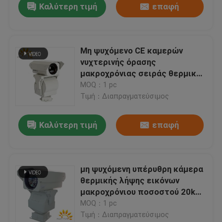
Καλύτερη τιμή
επαφή
Μη ψυχόμενο CE καμερών
νυχτερινής όρασης
μακροχρόνιας σειράς θερμικό
για την επιτήρηση συνόρων
MOQ：1 pc
Τιμή：Διαπραγματεύσιμος
Καλύτερη τιμή
επαφή
μη ψυχόμενη υπέρυθρη κάμερα
θερμικής λήψης εικόνων
μακροχρόνιου ποσοστού 20km
με την επιτήρηση PTZ
MOQ：1 pc
Τιμή：Διαπραγματεύσιμος