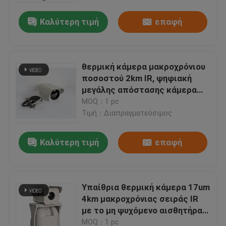
Καλύτερη τιμή
επαφή
θερμική κάμερα μακροχρόνιου
ποσοστού 2km IR, ψηφιακή
μεγάλης απόστασης κάμερα
CCTV
MOQ：1 pc
Τιμή：Διαπραγματεύσιμος
Καλύτερη τιμή
επαφή
Σπίτι
Υπαίθρια θερμική κάμερα 17um
Προϊόντα
4km μακροχρόνιας σειράς IR
με το μη ψυχόμενο αισθητήρα
UFPA
Σχετικά με εμάς
MOQ：1 pc