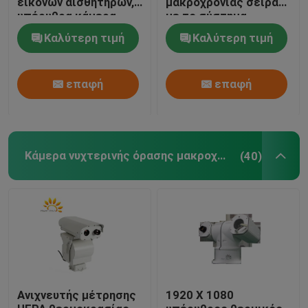
εικόνων αισθητήρων,
μακροχρόνιας σειράς
υπέρυθρα κάμερα
με το σύστημα
παρακολούθησης
παρακολούθησης IP
Καλύτερη τιμή
Καλύτερη τιμή
συνόρων PTZ
επαφή
επαφή
Κάμερα νυχτερινής όρασης μακροχρόνιας σειράς
(40)
Ανιχνευτής μέτρησης
1920 X 1080