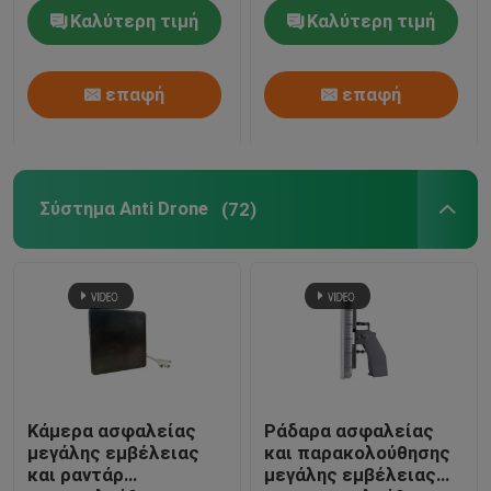
συνόρων
υπαίθρια κάμερα
Καλύτερη τιμή
Καλύτερη τιμή
μακροχρόνιας σειράς
μακροχρόνιας σειράς
επαφή
επαφή
Σύστημα Anti Drone
(72)
Κάμερα ασφαλείας
Ράδαρα ασφαλείας
μεγάλης εμβέλειας
και παρακολούθησης
και ραντάρ
μεγάλης εμβέλειας