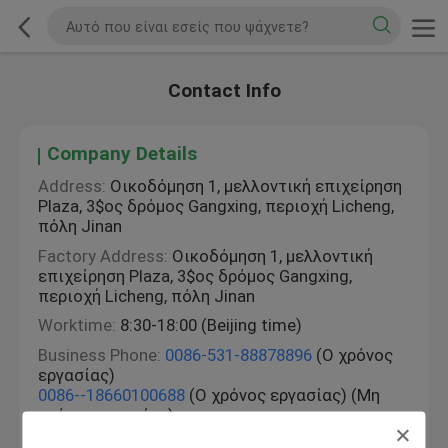
Contact Info
Company Details
Address:
Οικοδόμηση 1, μελλοντική επιχείρηση
Plaza, 3$ος δρόμος Gangxing, περιοχή Licheng,
πόλη Jinan
Factory Address:
Οικοδόμηση 1, μελλοντική
επιχείρηση Plaza, 3$ος δρόμος Gangxing,
περιοχή Licheng, πόλη Jinan
Worktime:
8:30-18:00 (Beijing time)
Business Phone:
0086-531-88878896
(Ο χρόνος
εργασίας)
0086--18660100688
(Ο χρόνος εργασίας) (Μη
χρόνου εργασίας)
Fax:
0086-531-88878896