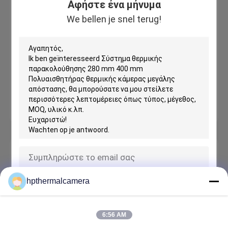
Αφήστε ένα μήνυμα
Ms. Allan
We bellen je snel terug!
Job Title:
Director
Business Phone:
0086 18660100688
Το WhatsApp:
+8618660100688
Skype:
allan.hpws
WeChat:
18660100688
Ηλεκτρονικό:
exporting@chinahpws.com
Αφήστε ένα μήνυμα
We bellen je snel terug!
hpthermalcamera
υποβολή
6:56 AM