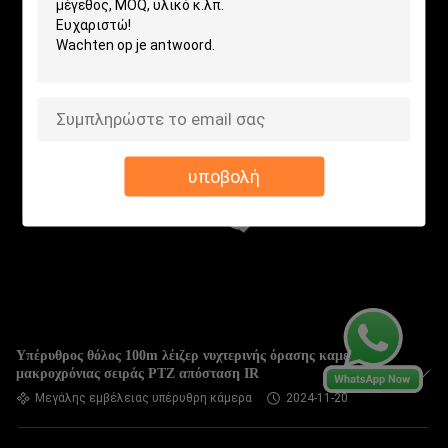
υποβολή
Υπέρυθρος θόλος 100m λέιζερ νυχτερινής όρασης καμερών
μακροχρόνιας σειράς PTZ απόσταση IR
Μεγάλης εμβέλειας υπέρυθρη κάμερα
2024-11-20