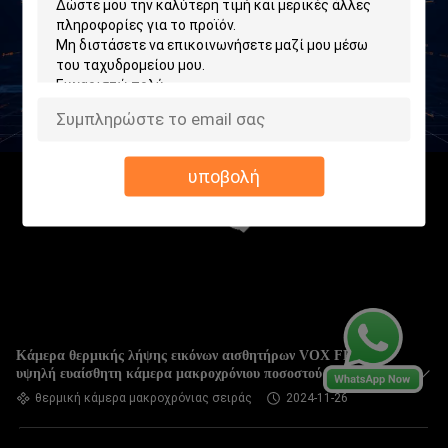
υποβολή
Κάμερα θερμικής λήψης εικόνων αισθητήρων VOX FPA,
υψηλή ευαίσθητη κάμερα μακροχρόνιου ποσοστού 20km
θερμική κάμερα μακροχρόνιας σειράς
2024-11-26