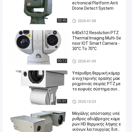
ectronical Platform Anti
Drone Detect System
Σύστημα Anti Drone
00:45
2026-01-08
640x512 Resolution PTZ
Thermal Imaging Multi-Se
nsor IOT Smart Camera -
30°C To 70°C
Κάμερα θερμικής λήψης εικό
00:12
2026-01-09
νων PTZ
Υπέρυθρη θερμική κάμερ
α νυχτερινής όρασης μακ
ροχρόνιας σειράς PTZ με
το ευφυές σύστημα συνα
γερμών
Κάμερα νυχτερινής όρασης μ
01:01
2025-10-23
ακροχρόνιας σειράς
Μεγάλης απόστασης υπέ
ρυθρος αδιάβροχος καμε
ρών HD θερμικής λήψης ε
ικόνων λειτουργίας διπλ