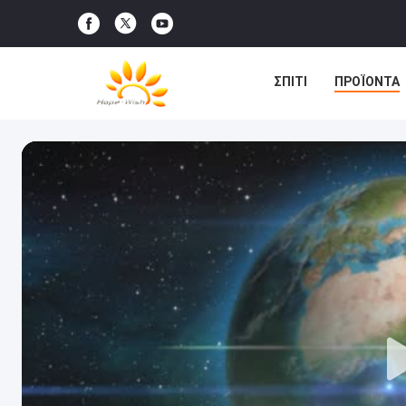
ΣΠΊΤΙ
ΠΡΟΪΌΝΤΑ
ΕΙΔΉΣΕΙΣ
ΥΠΟΘΈΣ