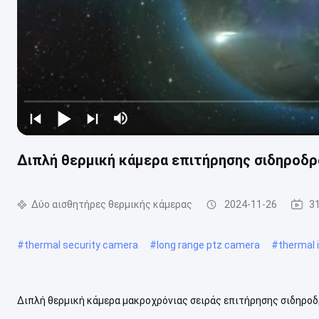
Διπλή θερμική κάμερα επιτήρησης σιδηροδ
Δύο αισθητήρες θερμικής κάμερας
2024-11-26
3
#
thermal security camera
#
long range ptz camera
#
thermal
Διπλή θερμική κάμερα μακροχρόνιας σειράς επιτήρησης σιδηροδ
ειδικά σχεδιασμένη για ειδικούς λόγους, η κάμερα υιοθετεί την ορ