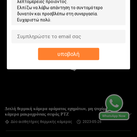
υποβολή
Διπλή θερμική κάμερα οράματος οχημάτων, μη ψυχόμενη
κάμερα μακροχρόνιας σειράς PTZ
Δύο αισθητήρες θερμικής κάμερας
2023-05-26