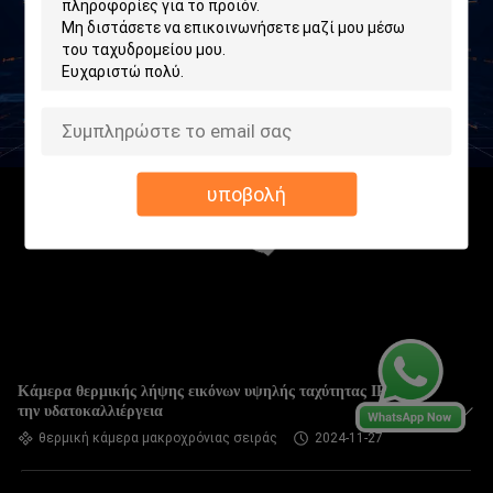
υποβολή
Κάμερα θερμικής λήψης εικόνων υψηλής ταχύτητας IR για
την υδατοκαλλιέργεια
θερμική κάμερα μακροχρόνιας σειράς
2024-11-27