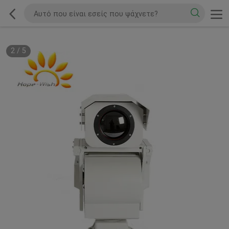
2
/
5