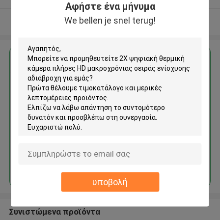
Αφήστε ένα μήνυμα
We bellen je snel terug!
Δείτε περισσότερων
Αποκτήστε την καλύτερη τιμή για
2X ψηφιακή θερμική κάμερα
πλήρες HD μακροχρόνιας
σειράς ενίσχυσης αδιάβροχη
Να συνεχίσει
υποβολή
Συνιστώμενα προϊόντα