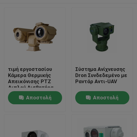
τιμή εργοστασίου
Σύστημα Ανίχνευσης
Κάμερα Θερμικής
Dron Συνδεδεμένο με
Απεικόνισης PTZ
Ραντάρ Αντι-UAV
Διπλού Αισθητήρα
Μεγάλης Εμβέλειας
Σπίτι
Αποστολή
Αποστολή
ερώτησης
ερώτησης
Προϊόντα
Σχετικά με εμάς