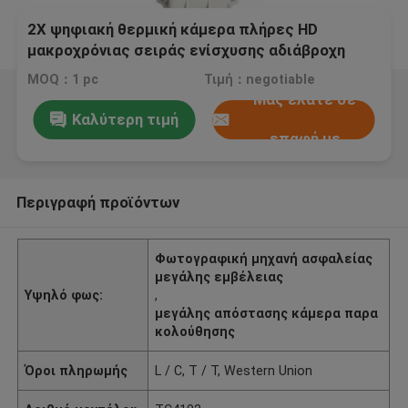
2X ψηφιακή θερμική κάμερα πλήρες HD
μακροχρόνιας σειράς ενίσχυσης αδιάβροχη
MOQ：1 pc
Τιμή：negotiable
Μας ελάτε σε
Καλύτερη τιμή
επαφή με
Περιγραφή προϊόντων
Φωτογραφική μηχανή ασφαλείας
μεγάλης εμβέλειας
Υψηλό φως:
,
μεγάλης απόστασης κάμερα παρα
κολούθησης
Όροι πληρωμής
L / C, T / T, Western Union