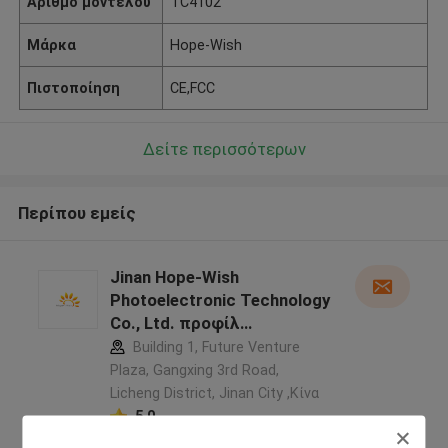
Αριθμό μοντέλου
TC4102
Μάρκα
Hope-Wish
Πιστοποίηση
CE,FCC
Δείτε περισσότερων
Περίπου εμείς
Jinan Hope-Wish
Photoelectronic Technology
Co., Ltd. προφίλ
κατασκευαστή
Building 1, Future Venture
Plaza, Gangxing 3rd Road,
Licheng District, Jinan City ,Κίνα
5.0
Ελεγχμένος προμηθευτής