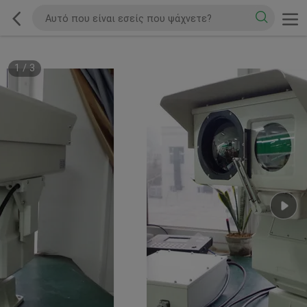
1
/
3