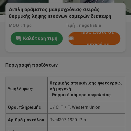
Διπλή οράματος μακροχρόνιας σειράς
θερμικής λήψης εικόνων καμερών διεπαφή
βουλωμάτων αεροπορίας αδιάβροχη
MOQ：1 pc
Τιμή：negotiable
Μας ελάτε σε
Καλύτερη τιμή
επαφή με
Περιγραφή προϊόντων
θερμικής απεικόνισης φωτογραφι
Υψηλό φως:
κή μηχανή
,
Θερμικά κάμερα ασφαλείας
Όροι πληρωμής
L / C, T / T, Western Union
Αριθμό μοντέλου
Tvc4307-1930-IP-s