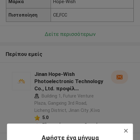
Μάρκα
Hope-Wish
Πιστοποίηση
CE,FCC
Δείτε περισσότερων
Περίπου εμείς
Jinan Hope-Wish
Photoelectronic Technology
Co., Ltd. προφίλ
κατασκευαστή
Building 1, Future Venture
Plaza, Gangxing 3rd Road,
Licheng District, Jinan City ,Κίνα
5.0
Ελεγχμένος προμηθευτής
Αφήστε ένα μήνυμα