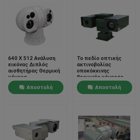
640 X 512 Ανάλυση
Το πεδίο οπτικής
εικόνας Διπλός
ακτινοβολίας
αισθητήρας Θερμική
υποκόκκινης
κάμερα
θερμικής κάμερας
Πολυαισθητήρας IOT
PTZ
Αποστολή
Αποστολή
έξυπνη κάμερα
Σπίτι
ερώτησης
ερώτησης
Προϊόντα
Σχετικά με εμάς