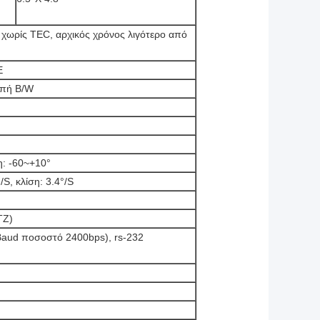
 χωρίς TEC, αρχικός χρόνος λιγότερο από
E
οπή B/W
η: -60~+10°
S, κλίση: 3.4°/S
TZ)
aud ποσοστό 2400bps), rs-232