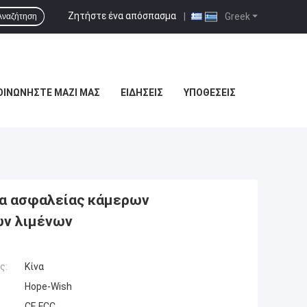
Ζητήστε ένα απόσπασμα
|
Greek
Αναζήτηση
ΟΙΝΩΝΉΣΤΕ ΜΑΖΊ ΜΑΣ
ΕΙΔΉΣΕΙΣ
ΥΠΟΘΈΣΕΙΣ
ρα ασφαλείας κάμερων
ων λιμένων
ς:
Κίνα
Hope-Wish
CE,FCC