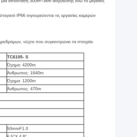
ει μια απόσταση 300m~3km ανίχνευσης ενώ το μέγεθος
 στεγανό IP66 σιγουρεύονται τις εργασίες καμερών
ροδρόμων, νύχτα που συγκεντρώνει τα στοιχεία.
TC6105- S
Όχημα: 4200m
Άνθρωπος: 1640m
Όχημα: 1200m
Άνθρωπος: 470m
50mmF1.0
6.5°X 4.8°