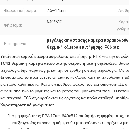
Φασματική σειρά:
7.5~14μm
Αισθη
640*512
Χαρα
Ψήφισμα:
γνώρι
μεγάλης απόστασης κάμερα παρακολούθ
Επισημαίνω:
Θερμική κάμερα επιτήρησης IP66 ptz
Υπαίθρια θερμικά κάμερα ασφαλείας επιτήρησης PTZ για την ασφάλ
TC41 θερμική κάμερα απόστασης σειράς η μέση
σχεδιάζεται βασι
τεχνολογία 5ης παραγωγής και την υπέρυθρη οπτική τεχνολογία. Με 
ψηφίσματος, το προηγμένες ψηφιακές κύκλωμα και την τεχνολογία επε
μια πολύ καλή εικόνα. Και ο υπέρυθρος φακός που χρησιμοποιεί ΩΣ ο
ανίχνευσης ενώ το μέγεθος και το βάρος του μειώνονται πολύ. Η κατοι
και στεγανό IP66 σιγουρεύονται τις εργασίες καμερών σταθερά υπαίθρι
Χαρακτηριστικό γνώρισμα:
ο μη ψυχόμενος FPA 17um 640x512 αισθητήρας ψηφίσματος, το 
επεξεργασίας εικόνας, η κάμερα θα μπορούσαν να παρέχουν μια