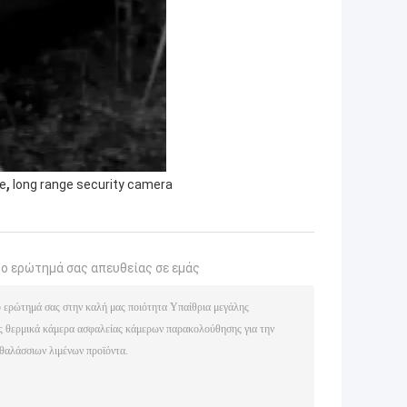
,
ge
long range security camera
το ερώτημά σας απευθείας σε εμάς