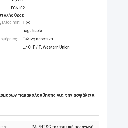
:
TC6102
τολής Όροι:
ελίας min:
1 pc
negotiable
ομέρειες:
Ξύλινη κασετίνα
L / C, T / T, Western Union
κάμερων παρακολούθησης για την ασφάλεια
αφή:
PAL/NTSC τηλεοπτική παραγωγή