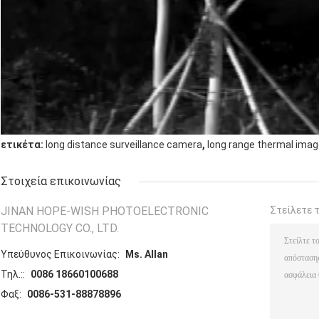
,
ετικέτα:
long distance surveillance camera
long range thermal ima
Στοιχεία επικοινωνίας
JINAN HOPE-WISH PHOTOELECTRONIC
Στείλετε 
TECHNOLOGY CO., LTD.
Υπεύθυνος Επικοινωνίας:
Ms. Allan
Τηλ.::
0086 18660100688
Φαξ:
0086-531-88878896