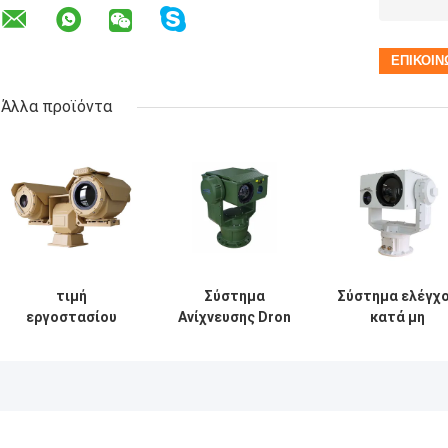
Άλλα προϊόντα
τιμή
Σύστημα
Σύστημα ελέγχ
εργοστασίου
Ανίχνευσης Dron
κατά μη
Κάμερα Θερμικής
Συνδεδεμένο με
επανδρωμένω
Απεικόνισης PTZ
Ραντάρ Αντι-UAV
αεροσκαφών
Διπλού
DMA Μακράς
Αισθητήρα
Εμβέλειας
Μεγάλης
Οπτική
Εμβέλειας
Πλατφόρμα