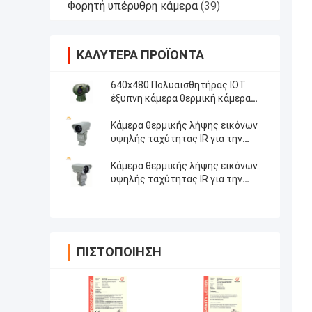
Φορητή υπέρυθρη κάμερα
(39)
ΚΑΛΎΤΕΡΑ ΠΡΟΪΌΝΤΑ
640x480 Πολυαισθητήρας IOT
έξυπνη κάμερα θερμική κάμερα
εύρος ανίχνευσης 1,2 χλμ για
παρακολούθηση μεγάλου
Κάμερα θερμικής λήψης εικόνων
βεληνεκούς
υψηλής ταχύτητας IR για την
υδατοκαλλιέργεια
Κάμερα θερμικής λήψης εικόνων
υψηλής ταχύτητας IR για την
οικοδόμηση της επιθεώρησης
ΠΙΣΤΟΠΟΊΗΣΗ