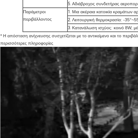
5.
Αδιάβροχος συνδετήρας αεροπορ
Παράμετροι
1.
Μια ακέραια κατοικία κραμάτων αρ
περιβάλλοντος
2.
Λειτουργική θερμοκρασία: -35°~55
3.
Κατανάλωση ισχύος: κοινό 8W, μέ
* Η απόσταση ανίχνευσης συσχετίζεται με το αντικείμενο και το περιβ
περισσότερες πληροφορίες