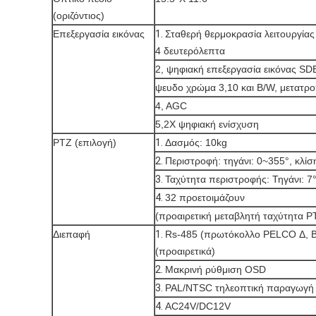
(οριζόντιος)
Επεξεργασία εικόνας
1.
Σταθερή θερμοκρασία λειτουργίας
4 δευτερόλεπτα
2, ψηφιακή επεξεργασία εικόνας SD
ψευδο χρώμα 3,10 και B/W, μετατρ
4, AGC
5,2X ψηφιακή ενίσχυση
PTZ (επιλογή)
1.
Δασμός: 10kg
2.
Περιστροφή: τηγάνι: 0~355°, κλίσ
3.
Ταχύτητα περιστροφής: Τηγάνι: 7°/
4.
32 προετοιμάζουν
(προαιρετική μεταβλητή ταχύτητα P
Διεπαφή
1.
Rs-485 (πρωτόκολλο PELCO Δ, B
(προαιρετικά)
2.
Μακρινή ρύθμιση OSD
3.
PAL/NTSC τηλεοπτική παραγωγή
4.
AC24V/DC12V