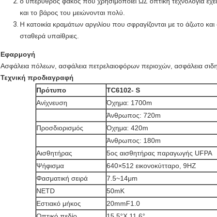
ο υπέρυθρος φακός που χρησιμοποιεί ΩΣ οπτική τεχνολογία έχ
και το βάρος του μειώνονται πολύ.
Η κατοικία κραμάτων αργιλίου που σφραγίζονται με το άζωτο και
σταθερά υπαίθριες.
Εφαρμογή
Ασφάλεια πόλεων, ασφάλεια πετρελαιοφόρων περιοχών, ασφάλεια σιδη
Τεχνική προδιαγραφή
Πρότυπο
TC6102- S
Ανίχνευση
Όχημα: 1700m
Άνθρωπος: 720m
Προσδιορισμός
Όχημα: 420m
Άνθρωπος: 180m
Αισθητήρας
5ος αισθητήρας παραγωγής UFPA
Ψήφισμα
640×512 εικονοκύτταρο, 9HZ
Φασματική σειρά
7.5~14μm
NETD
50mK
Εστιακό μήκος
20mmF1.0
Οπτικό πεδίο
15.5°X 11.6°