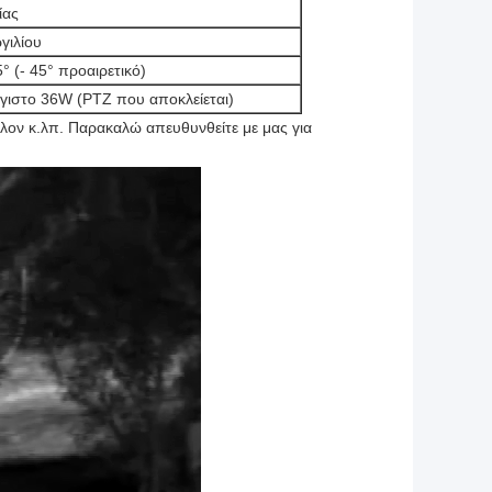
ίας
γιλίου
° (- 45° προαιρετικό)
γιστο 36W (PTZ που αποκλείεται)
άλλον κ.λπ. Παρακαλώ απευθυνθείτε με μας για