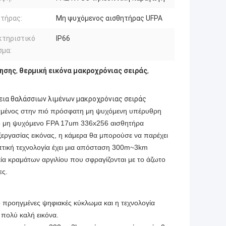
τήρας:
Μη ψυχόμενος αισθητήρας UFPA
κτηριστικό
IP66
σμα:
ησης
,
θερμική εικόνα μακροχρόνιας σειράς
,
εια θαλάσσιων λιμένων μακροχρόνιας σειράς
σμένος στην πιό πρόσφατη μη ψυχόμενη υπέρυθρη
το μη ψυχόμενο FPA 17um 336x256 αισθητήρα
ξεργασίας εικόνας, η κάμερα θα μπορούσε να παρέχει
πτική τεχνολογία έχει μια απόσταση 300m~3km
κία κραμάτων αργιλίου που σφραγίζονται με το άζωτο
ες.
προηγμένες ψηφιακές κύκλωμα και η τεχνολογία
 πολύ καλή εικόνα.