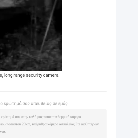
,
ge
long range security camera
το ερώτημά σας απευθείας σε εμάς