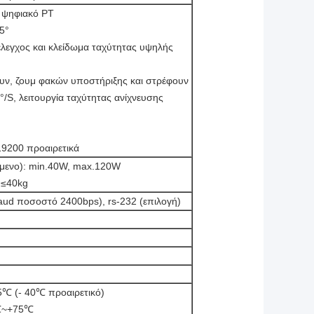
ο ψηφιακό PT
5°
έλεγχος και κλείδωμα ταχύτητας υψηλής
ουν, ζουμ φακών υποστήριξης και στρέφουν
/S, λειτουργία ταχύτητας ανίχνευσης
9200 προαιρετικά
μενο): min.40W, max.120W
 ≤40kg
ud ποσοστό 2400bps), rs-232 (επιλογή)
5℃ (- 40℃ προαιρετικό)
5℃~+75℃