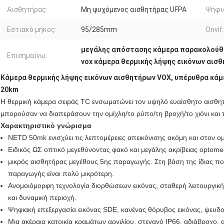
Αισθητήρας:
Μη ψυχόμενος αισθητήρας UFPA
Ψήφι
Εστιακό μήκος:
95/285mm
Onvif:
μεγάλης απόστασης κάμερα παρακολούθ
Επισημαίνω:
vox κάμερα θερμικής λήψης εικόνων αισ
Κάμερα θερμικής λήψης εικόνων αισθητήρων VOX, υπέρυθρα κά
20km
Η θερμική κάμερα σειράς TC ενσωματώνει τον υψηλό ευαίσθητο αισθητ
μπορούσαν να διαπεράσουν την ομίχλη/το ρύπο/τη βροχή/το χιόνι και τ
Χαρακτηριστικό γνώρισμα
NETD 50mk ενισχύει τις λεπτομέρειες απεικόνισης ακόμη και στον ο
Ειδικός ΩΣ οπτικό μεγεθύνοντας φακό και μεγάλης ακρίβειας optomec
μικρός αισθητήρας μεγέθους 5ης παραγωγής. Στη βάση της ίδιας ποι
παραγωγής είναι πολύ μικρότερη.
Ανομοιόμορφη τεχνολογία διορθώσεων εικόνας, σταθερή λειτουργική
και δυναμική περιοχή.
Ψηφιακή επεξεργασία εικόνας SDE, κανένας θόρυβος εικόνας, ψευδο
Μια ακέραια κατοικία κραμάτων αργιλίου, στεγανό IP66, αδιάβροχο, 