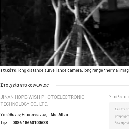
,
ετικέτα:
long distance surveillance camera
long range thermal ima
Στοιχεία επικοινωνίας
JINAN HOPE-WISH PHOTOELECTRONIC
Στείλετε 
TECHNOLOGY CO., LTD.
Υπεύθυνος Επικοινωνίας:
Ms. Allan
Τηλ.::
0086 18660100688