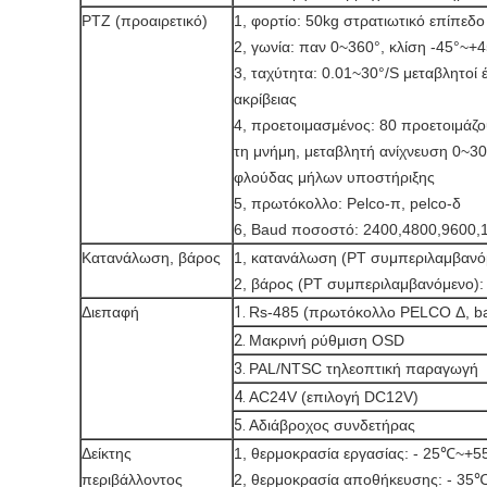
PTZ (προαιρετικό)
1, φορτίο: 50kg στρατιωτικό επίπεδ
2, γωνία: παν 0~360°, κλίση -45°~+4
3, ταχύτητα: 0.01~30°/S μεταβλητοί 
ακρίβειας
4, προετοιμασμένος: 80 προετοιμάζ
τη μνήμη, μεταβλητή ανίχνευση 0~30°
φλούδας μήλων υποστήριξης
5, πρωτόκολλο: Pelco-π, pelco-δ
6, Baud ποσοστό: 2400,4800,9600,1
Κατανάλωση, βάρος
1, κατανάλωση (PT συμπεριλαμβανό
2, βάρος (PT συμπεριλαμβανόμενο):
Διεπαφή
1.
Rs-485 (πρωτόκολλο PELCO Δ, ba
2.
Μακρινή ρύθμιση OSD
3.
PAL/NTSC τηλεοπτική παραγωγή
4.
AC24V (επιλογή DC12V)
5.
Αδιάβροχος συνδετήρας
Δείκτης
1, θερμοκρασία εργασίας: - 25℃~+5
περιβάλλοντος
2, θερμοκρασία αποθήκευσης: - 3