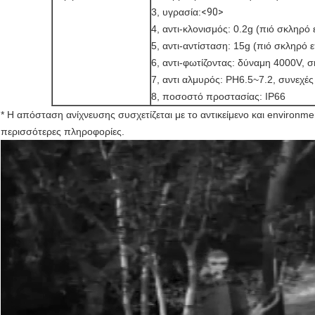
3, υγρασία:
<90>
4, αντι-κλονισμός: 0.2g (πιό σκληρ
5, αντι-αντίσταση: 15g (πιό σκληρ
6, αντι-φωτίζοντας: δύναμη 4000V, 
7, αντι αλμυρός: PH6.5~7.2, συνεχές
8, ποσοστό προστασίας: IP66
* Η απόσταση ανίχνευσης συσχετίζεται με το αντικείμενο και environm
περισσότερες πληροφορίες.