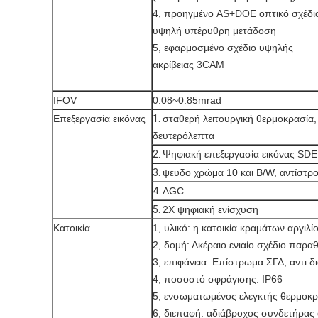
4, προηγμένο AS+DOE οπτικό σχέδι
υψηλή υπέρυθρη μετάδοση
5, εφαρμοσμένο σχέδιο υψηλής
ακρίβειας 3CAM
IFOV
0.08~0.85mrad
Επεξεργασία εικόνας
1.
σταθερή λειτουργική θερμοκρασία,
δευτερόλεπτα
2.
Ψηφιακή επεξεργασία εικόνας SDE
3.
ψευδο χρώμα 10 και B/W, αντίστρ
4.
AGC
5.
2X ψηφιακή ενίσχυση
Κατοικία
1, υλικό: η κατοικία κραμάτων αργιλί
2, δομή: Ακέραιο ενιαίο σχέδιο παρ
3, επιφάνεια: Επίστρωμα ΣΓΔ, αντι 
4, ποσοστό σφράγισης: IP66
5, ενσωματωμένος ελεγκτής θερμοκρα
6, διεπαφή: αδιάβροχος συνδετήρας