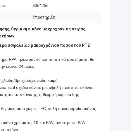
σμα:
336*256
Υποστήριξη
ησης
,
θερμική εικόνα μακροχρόνιας σειράς
,
θητήρων
μερα ασφαλείας μακροχρόνιου ποσοστού PTZ
ήρα FPA, ηλεκτρονικό και τα οπτικά συστήματα, θα
ην εικόνα 24 ώρες.
μιχλώδη/βροχερό/χιονώδη καιρό.
hanical σχέδιο κάνετε μια υψηλή ποιότητα εικόνας.
ότητας απεικόνισης, η θερμική κάμερα 5ης
 θερμοκρασία χωρίς TEC, καλή ομοιομορφία εικόνας
 εικόνα χρώματος 10 και B/W, αντίστροφο B/W.
αντι-σκόνη.