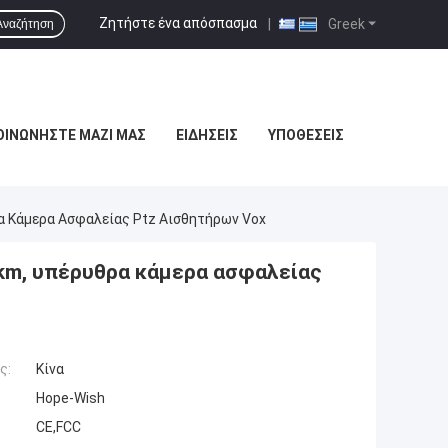
Ζητήστε ένα απόσπασμα
|
Greek
Αναζήτηση
ΟΙΝΩΝΉΣΤΕ ΜΑΖΊ ΜΑΣ
ΕΙΔΉΣΕΙΣ
ΥΠΟΘΈΣΕΙΣ
α Κάμερα Ασφαλείας Ptz Αισθητήρων Vox
km, υπέρυθρα κάμερα ασφαλείας
ς:
Κίνα
Hope-Wish
CE,FCC