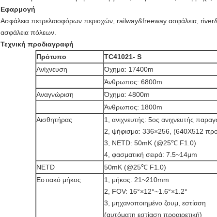
Εφαρμογή
Ασφάλεια πετρελαιοφόρων περιοχών, railway&freeway ασφάλεια, river
ασφάλεια πόλεων.
Τεχνική προδιαγραφή
Πρότυπο
TC41021- S
Ανίχνευση
Όχημα: 17400m
Άνθρωπος: 6800m
Αναγνώριση
Όχημα: 4800m
Άνθρωπος: 1800m
Αισθητήρας
1, ανιχνευτής: 5ος ανιχνευτής παρα
2, ψήφισμα: 336×256, (640X512 προ
3, NETD: 50mK (@25℃ F1.0)
4, φασματική σειρά: 7.5~14μm
NETD
50mK (@25℃ F1.0)
Εστιακό μήκος
1, μήκος: 21~210mm
2, FOV: 16°×12°~1.6°×1.2°
3, μηχανοποιημένο ζουμ, εστίαση
(αυτόματη εστίαση προαιρετική)