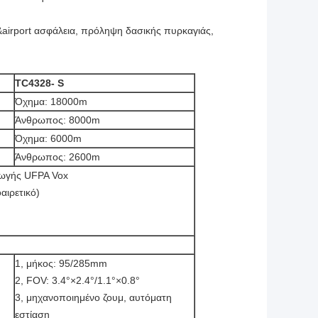
&airport ασφάλεια, πρόληψη δασικής πυρκαγιάς,
TC4328- S
Όχημα: 18000m
Άνθρωπος: 8000m
Όχημα: 6000m
Άνθρωπος: 2600m
γωγής UFPA Vox
αιρετικό)
1, μήκος: 95/285mm
2, FOV: 3.4°×2.4°/1.1°×0.8°
3, μηχανοποιημένο ζουμ, αυτόματη
εστίαση