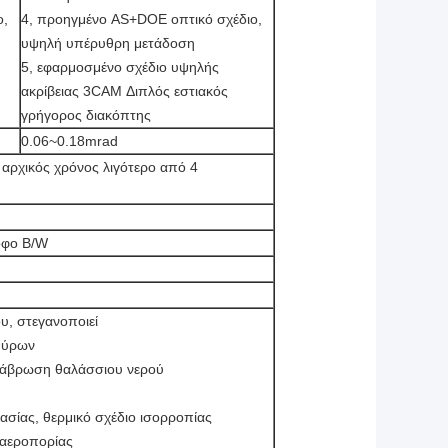
ο,
4, προηγμένο AS+DOE οπτικό σχέδιο,
υψηλή υπέρυθρη μετάδοση
5, εφαρμοσμένο σχέδιο υψηλής
ακρίβειας 3CAM Διπλός εστιακός
γρήγορος διακόπτης
0.06~0.18mrad
 αρχικός χρόνος λιγότερο από 4
οφο B/W
ου, στεγανοποιεί
αθύρων
διάβρωση θαλάσσιου νερού
σίας, θερμικό σχέδιο ισορροπίας
 αεροπορίας