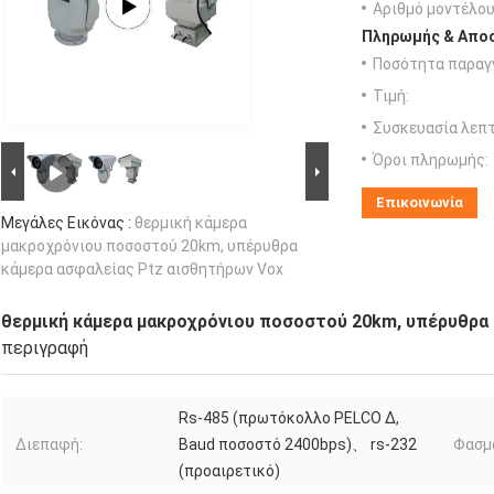
Αριθμό μοντέλου
Πληρωμής & Αποσ
Ποσότητα παραγγ
Τιμή:
Συσκευασία λεπτ
Όροι πληρωμής:
Επικοινωνία
Μεγάλες Εικόνας :
θερμική κάμερα
μακροχρόνιου ποσοστού 20km, υπέρυθρα
κάμερα ασφαλείας Ptz αισθητήρων Vox
θερμική κάμερα μακροχρόνιου ποσοστού 20km, υπέρυθρα 
περιγραφή
Rs-485 (πρωτόκολλο PELCO Δ,
Διεπαφή:
Baud ποσοστό 2400bps)、 rs-232
Φασμα
(προαιρετικό)