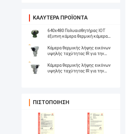
ΚΑΛΎΤΕΡΑ ΠΡΟΪΌΝΤΑ
640x480 Πολυαισθητήρας IOT
έξυπνη κάμερα θερμική κάμερα
εύρος ανίχνευσης 1,2 χλμ για
παρακολούθηση μεγάλου
Κάμερα θερμικής λήψης εικόνων
βεληνεκούς
υψηλής ταχύτητας IR για την
υδατοκαλλιέργεια
Κάμερα θερμικής λήψης εικόνων
υψηλής ταχύτητας IR για την
οικοδόμηση της επιθεώρησης
ΠΙΣΤΟΠΟΊΗΣΗ