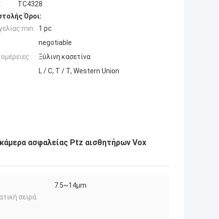
:
TC4328
τολής Όροι:
ελίας min:
1 pc
negotiable
ομέρειες:
Ξύλινη κασετίνα
L / C, T / T, Western Union
κάμερα ασφαλείας Ptz αισθητήρων Vox
7.5~14μm
τική σειρά: