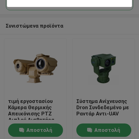
Συνιστώμενα προϊόντα
Σπίτι
τιμή εργοστασίου
Σύστημα Ανίχνευσης
Κάμερα Θερμικής
Dron Συνδεδεμένο με
Απεικόνισης PTZ
Ραντάρ Αντι-UAV
Προϊόντα
Διπλού Αισθητήρα
Μεγάλης Εμβέλειας
Αποστολή
Αποστολή
Σχετικά με εμάς