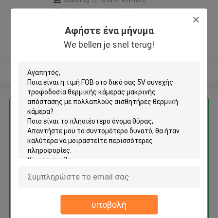
Plaza, Gangxing 3rd Road,
Licheng District, Jinan City ,Κίνα
Αφήστε ένα μήνυμα
5.0
We bellen je snel terug!
Ελεγχμένος προμηθευτής
Δείτε περισσότερων
Αποκτήστε την καλύτερη τιμή για
5V συνεχής τροφοδοσία
θερμικής κάμερας μακρινής
απόστασης με πολλαπλούς
αισθητήρες θερμική κάμερα
υποβολή
Να συνεχίσει