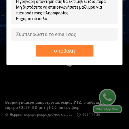
υποβολή
Θερμική κάμερα μακροχρόνιας σειράς PTZ, υπαίθρια
κάμερα CCTV HD με τη FCC φακών ζουμ
θερμική κάμερα μακροχρόνιας σειράς
2024-11-26