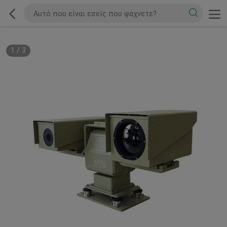
1
/
3