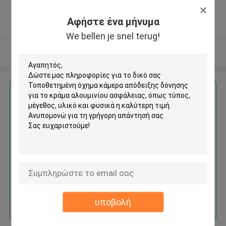
Licheng District, Jinan City ,Κίνα
5.0
Αφήστε ένα μήνυμα
Ελεγχμένος προμηθευτής
We bellen je snel terug!
Δείτε περισσότερων
Αποκτήστε την καλύτερη τιμή για
Τοποθετημένη όχημα κάμερα
απόδειξης δόνησης για το
κράμα αλουμινίου ασφάλειας
Να συνεχίσει
υποβολή