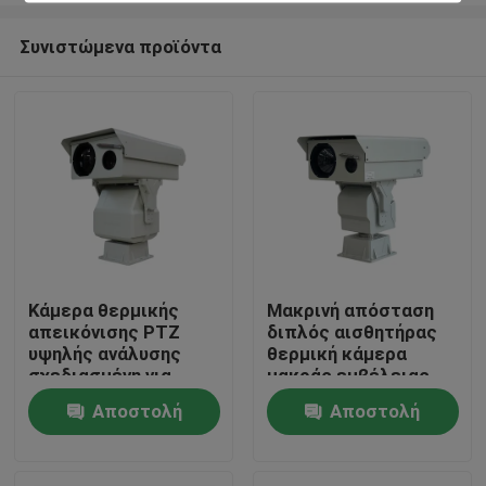
Συνιστώμενα προϊόντα
Κάμερα θερμικής
Μακρινή απόσταση
απεικόνισης PTZ
διπλός αισθητήρας
Σπίτι
υψηλής ανάλυσης
θερμική κάμερα
σχεδιασμένη για
μακράς εμβέλειας
προστασία υποδομής
ptz κάμερα μακράς
Αποστολή
Αποστολή
Προϊόντα
ζωτικής σημασίας
εμβέλειας κάμερα
και παρακολούθηση
ασφαλείας
ερώτησης
ερώτησης
βιομηχανικών
Σχετικά με εμάς
διεργασιών