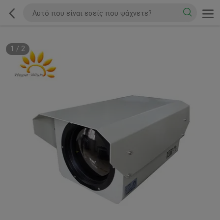
1
/
2