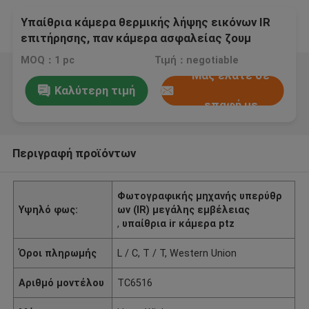
Υπαίθρια κάμερα θερμικής λήψης εικόνων IR
επιτήρησης, παν κάμερα ασφαλείας ζουμ
κλίσης
MOQ：1 pc
Τιμή：negotiable
Μας ελάτε σε
Καλύτερη τιμή
επαφή με
Περιγραφή προϊόντων
Φωτογραφικής μηχανής υπερύθρ
Υψηλό φως:
ων (IR) μεγάλης εμβέλειας
,
υπαίθρια ir κάμερα ptz
Όροι πληρωμής
L / C, T / T, Western Union
Αριθμό μοντέλου
TC6516