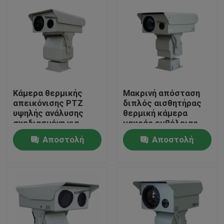
Κάμερα θερμικής
Μακρινή απόσταση
απεικόνισης PTZ
διπλός αισθητήρας
υψηλής ανάλυσης
θερμική κάμερα
σχεδιασμένη για
μακράς εμβέλειας
προστασία υποδομής
ptz κάμερα μακράς
Αποστολή
Αποστολή
ζωτικής σημασίας
εμβέλειας κάμερα
και παρακολούθηση
ασφαλείας
Σπίτι
ερώτησης
ερώτησης
βιομηχανικών
διεργασιών
Προϊόντα
Σχετικά με εμάς