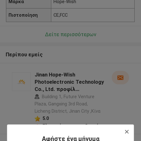
Μάρκα
Hope-Wish
Πιστοποίηση
CE,FCC
Δείτε περισσότερων
Περίπου εμείς
Jinan Hope-Wish
Photoelectronic Technology
Co., Ltd. προφίλ
κατασκευαστή
Building 1, Future Venture
Plaza, Gangxing 3rd Road,
Licheng District, Jinan City ,Κίνα
5.0
Ελεγχμένος προμηθευτής
Αφήστε ένα μήνυμα