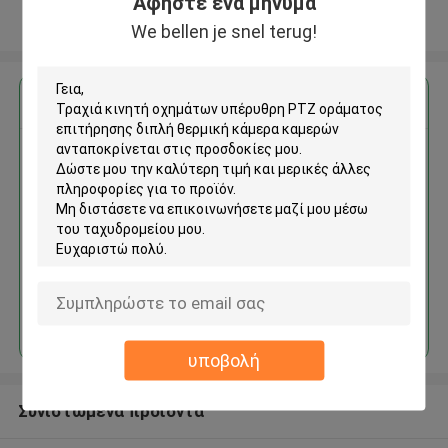
Αφήστε ένα μήνυμα
Δείτε περισσότερων
We bellen je snel terug!
Αποκτήστε την καλύτερη τιμή για
Τραχιά κινητή οχημάτων
υπέρυθρη PTZ οράματος
επιτήρησης διπλή θερμική
κάμερα καμερών
Να συνεχίσει
υποβολή
Συνιστώμενα προϊόντα