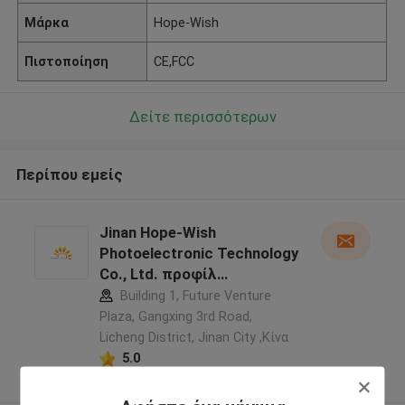
Μάρκα
Hope-Wish
Πιστοποίηση
CE,FCC
Δείτε περισσότερων
Περίπου εμείς
Jinan Hope-Wish
Photoelectronic Technology
Co., Ltd. προφίλ
κατασκευαστή
Building 1, Future Venture
Plaza, Gangxing 3rd Road,
Licheng District, Jinan City ,Κίνα
5.0
Ελεγχμένος προμηθευτής