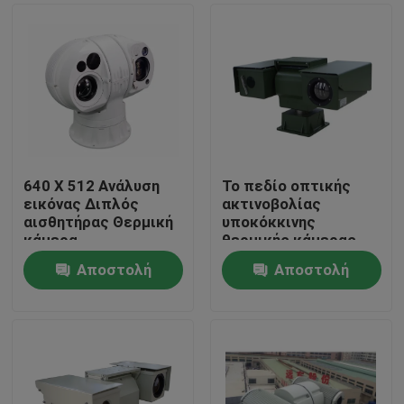
640 X 512 Ανάλυση
Το πεδίο οπτικής
εικόνας Διπλός
ακτινοβολίας
αισθητήρας Θερμική
υποκόκκινης
κάμερα
θερμικής κάμερας
Πολυαισθητήρας IOT
PTZ
Αποστολή
Αποστολή
έξυπνη κάμερα
Σπίτι
ερώτησης
ερώτησης
Προϊόντα
Σχετικά με εμάς