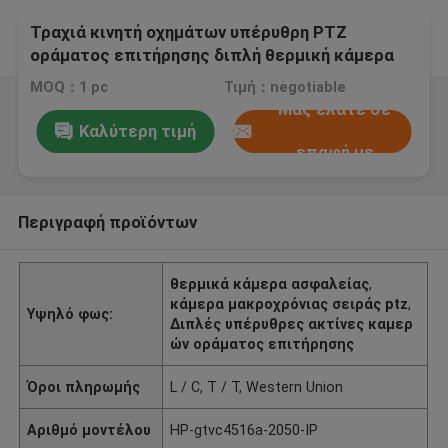
Τραχιά κινητή οχημάτων υπέρυθρη PTZ
οράματος επιτήρησης διπλή θερμική κάμερα
καμερών
MOQ：1 pc
Τιμή：negotiable
Μας ελάτε σε
Καλύτερη τιμή
επαφή με
Περιγραφή προϊόντων
θερμικά κάμερα ασφαλείας
,
κάμερα μακροχρόνιας σειράς ptz
,
Υψηλό φως:
Διπλές υπέρυθρες ακτίνες καμερ
ών οράματος επιτήρησης
Όροι πληρωμής
L / C, T / T, Western Union
Αριθμό μοντέλου
HP-gtvc4516a-2050-IP