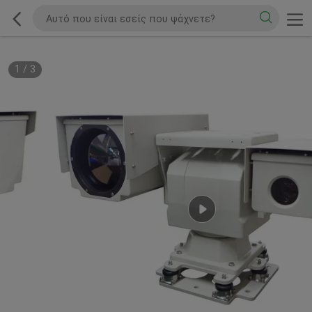
1
/
3