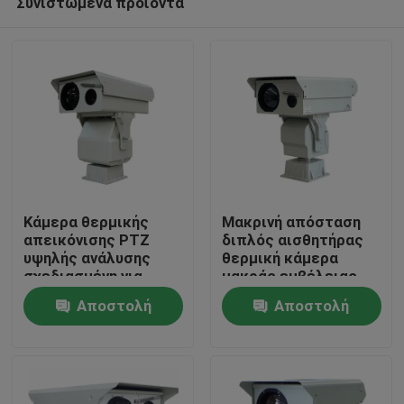
Συνιστώμενα προϊόντα
Κάμερα θερμικής
Μακρινή απόσταση
απεικόνισης PTZ
διπλός αισθητήρας
υψηλής ανάλυσης
θερμική κάμερα
σχεδιασμένη για
μακράς εμβέλειας
Σπίτι
προστασία υποδομής
ptz κάμερα μακράς
Αποστολή
Αποστολή
ζωτικής σημασίας
εμβέλειας κάμερα
και παρακολούθηση
ασφαλείας
Προϊόντα
ερώτησης
ερώτησης
βιομηχανικών
διεργασιών
Σχετικά με εμάς