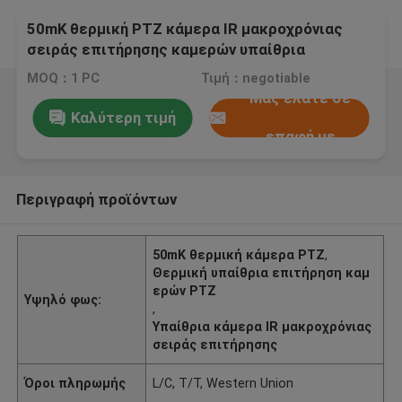
50mK θερμική PTZ κάμερα IR μακροχρόνιας
σειράς επιτήρησης καμερών υπαίθρια
MOQ：1 PC
Τιμή：negotiable
Μας ελάτε σε
Καλύτερη τιμή
επαφή με
Περιγραφή προϊόντων
50mK θερμική κάμερα PTZ
,
Θερμική υπαίθρια επιτήρηση καμ
ερών PTZ
Υψηλό φως:
,
Υπαίθρια κάμερα IR μακροχρόνιας
σειράς επιτήρησης
Όροι πληρωμής
L/C, T/T, Western Union