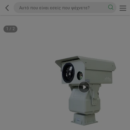
1
/
2