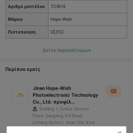
Αριθμό μοντέλου
TC4516
Μάρκα
Hope-Wish
Πιστοποίηση
CE,FCC
Δείτε περισσότερων
Περίπου εμείς
Jinan Hope-Wish
Photoelectronic Technology
Co., Ltd. προφίλ
κατασκευαστή
Building 1, Future Venture
Plaza, Gangxing 3rd Road,
Licheng District, Jinan City ,Κίνα
5.0