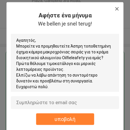
Plaza, Gangxing 3rd Road,
Licheng District, Jinan City ,Κίνα
Αφήστε ένα μήνυμα
5.0
Ελεγχμένος προμηθευτής
We bellen je snel terug!
Δείτε περισσότερων
Αποκτήστε την καλύτερη τιμή για
Άσπρη τοποθετημένη όχημα
κάμερα μακροχρόνιας σειράς
για το κράμα διοικητικού
αλουμινίου Oilfieleafety
υποβολή
Να συνεχίσει