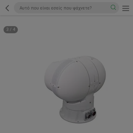
3
/
4