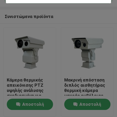
Συνιστώμενα προϊόντα
Κάμερα θερμικής
Μακρινή απόσταση
Σπίτι
απεικόνισης PTZ
διπλός αισθητήρας
υψηλής ανάλυσης
θερμική κάμερα
σχεδιασμένη για
μακράς εμβέλειας
Προϊόντα
προστασία υποδομής
ptz κάμερα μακράς
Αποστολή
Αποστολή
ζωτικής σημασίας
εμβέλειας κάμερα
και παρακολούθηση
ασφαλείας
ερώτησης
ερώτησης
Σχετικά με εμάς
βιομηχανικών