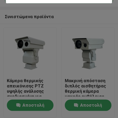
Συνιστώμενα προϊόντα
Κάμερα θερμικής
Μακρινή απόσταση
Σπίτι
απεικόνισης PTZ
διπλός αισθητήρας
υψηλής ανάλυσης
θερμική κάμερα
σχεδιασμένη για
μακράς εμβέλειας
Προϊόντα
προστασία υποδομής
ptz κάμερα μακράς
Αποστολή
Αποστολή
ζωτικής σημασίας
εμβέλειας κάμερα
και παρακολούθηση
ασφαλείας
ερώτησης
ερώτησης
Σχετικά με εμάς
βιομηχανικών