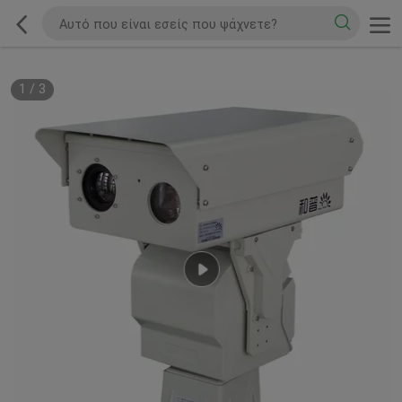
1
/
3