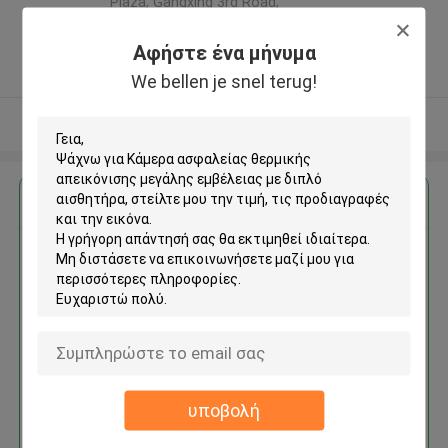
Plaza, Gangxing 3rd Road,
Licheng District, Jinan City ,Κίνα
Αφήστε ένα μήνυμα
5.0
Ελεγχμένος προμηθευτής
We bellen je snel terug!
Δείτε περισσότερων
Αποκτήστε την καλύτερη τιμή για
Κάμερα ασφαλείας θερμικής
απεικόνισης μεγάλης
εμβέλειας με διπλό αισθητήρα
υποβολή
Να συνεχίσει