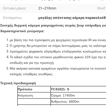
Εστιακό μήκος:
21~210mm
Onvif:
Επισημαίνω:
μεγάλης απόστασης κάμερα παρακολούθ
Συνεχής θερμική κάμερα μακροχρόνιας σειράς ζουμ υπέρυθρη γ
Χαρακτηριστικό γνώρισμα:
με βάση την πιό πρόσφατη μη ψυχόμενη τεχνολογία IR και συνεχ
Ο χρήστης θα μπορούσε να πάρει λεπτομέρειες μιας τις καλύτερ
προηγμένος ψηφιακός αλγόριθμος επεξεργασίας κυκλωμάτων και
Το ειδικό σχέδιο του οπτικού μεγεθύνοντας φακού 10X έχει την 
επιδίωξη και για την προσοχή.
Μια ακέραια κατοικία κραμάτων αργιλίου σιγουρεύεται τα ποσοστ
σκληρές υπαίθριες συνθήκες.
Τεχνική προδιαγραφή
Πρότυπο
TC41021- S
Ανίχνευση
Όχημα: 17400m
Άνθρωπος: 6800m