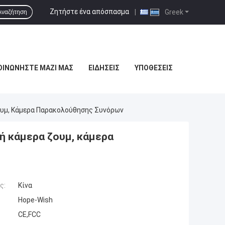
Ζητήστε ένα απόσπασμα
|
Greek
Αναζήτηση
ΟΙΝΩΝΉΣΤΕ ΜΑΖΊ ΜΑΣ
ΕΙΔΉΣΕΙΣ
ΥΠΟΘΈΣΕΙΣ
υμ, Κάμερα Παρακολούθησης Συνόρων
ή κάμερα ζουμ, κάμερα
ς:
Κίνα
Hope-Wish
CE,FCC