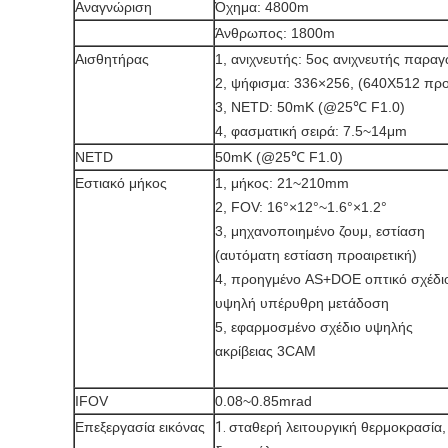
Αναγνώριση
Όχημα: 4800m
Άνθρωπος: 1800m
Αισθητήρας
1, ανιχνευτής: 5ος ανιχνευτής παρα
2, ψήφισμα: 336×256, (640X512 προ
3, NETD: 50mK (@25℃ F1.0)
4, φασματική σειρά: 7.5~14μm
NETD
50mK (@25℃ F1.0)
Εστιακό μήκος
1, μήκος: 21~210mm
2, FOV: 16°×12°~1.6°×1.2°
3, μηχανοποιημένο ζουμ, εστίαση
(αυτόματη εστίαση προαιρετική)
4, προηγμένο AS+DOE οπτικό σχέδι
υψηλή υπέρυθρη μετάδοση
5, εφαρμοσμένο σχέδιο υψηλής
ακρίβειας 3CAM
IFOV
0.08~0.85mrad
Επεξεργασία εικόνας
1.
σταθερή λειτουργική θερμοκρασία,