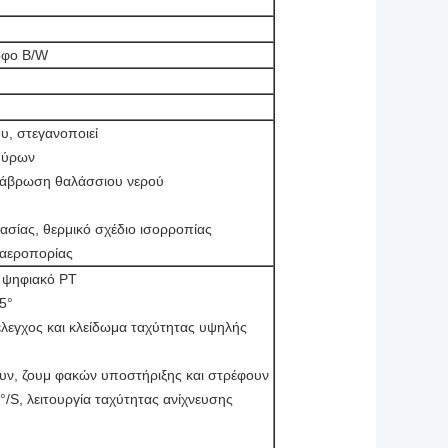
οφο B/W
ου, στεγανοποιεί
αθύρων
διάβρωση θαλάσσιου νερού
σίας, θερμικό σχέδιο ισορροπίας
 αεροπορίας
ο ψηφιακό PT
5°
έλεγχος και κλείδωμα ταχύτητας υψηλής
ουν, ζουμ φακών υποστήριξης και στρέφουν
/S, λειτουργία ταχύτητας ανίχνευσης