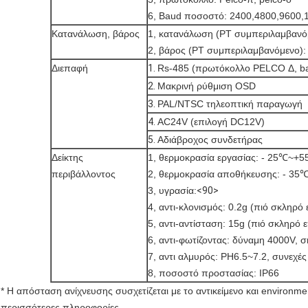
6, Baud ποσοστό: 2400,4800,9600,1
Κατανάλωση, βάρος
1, κατανάλωση (PT συμπεριλαμβανό
2, βάρος (PT συμπεριλαμβανόμενο):
Διεπαφή
1.
Rs-485 (πρωτόκολλο PELCO Δ, ba
2.
Μακρινή ρύθμιση OSD
3.
PAL/NTSC τηλεοπτική παραγωγή
4.
AC24V (επιλογή DC12V)
5.
Αδιάβροχος συνδετήρας
Δείκτης
1, θερμοκρασία εργασίας: - 25℃~+5
περιβάλλοντος
2, θερμοκρασία αποθήκευσης: - 3
3, υγρασία:
<90>
4, αντι-κλονισμός: 0.2g (πιό σκληρ
5, αντι-αντίσταση: 15g (πιό σκληρ
6, αντι-φωτίζοντας: δύναμη 4000V, 
7, αντι αλμυρός: PH6.5~7.2, συνεχές
8, ποσοστό προστασίας: IP66
* Η απόσταση ανίχνευσης συσχετίζεται με το αντικείμενο και environm
περισσότερες πληροφορίες.