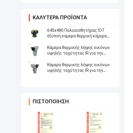
ΚΑΛΎΤΕΡΑ ΠΡΟΪΌΝΤΑ
640x480 Πολυαισθητήρας IOT
έξυπνη κάμερα θερμική κάμερα
εύρος ανίχνευσης 1,2 χλμ για
παρακολούθηση μεγάλου
Κάμερα θερμικής λήψης εικόνων
βεληνεκούς
υψηλής ταχύτητας IR για την
υδατοκαλλιέργεια
Κάμερα θερμικής λήψης εικόνων
υψηλής ταχύτητας IR για την
οικοδόμηση της επιθεώρησης
ΠΙΣΤΟΠΟΊΗΣΗ