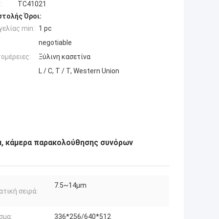
:
TC41021
τολής Όροι:
ελίας min:
1 pc
negotiable
ομέρειες:
Ξύλινη κασετίνα
L / C, T / T, Western Union
μ, κάμερα παρακολούθησης συνόρων
7.5~14μm
τική σειρά:
σμα:
336*256/640*512