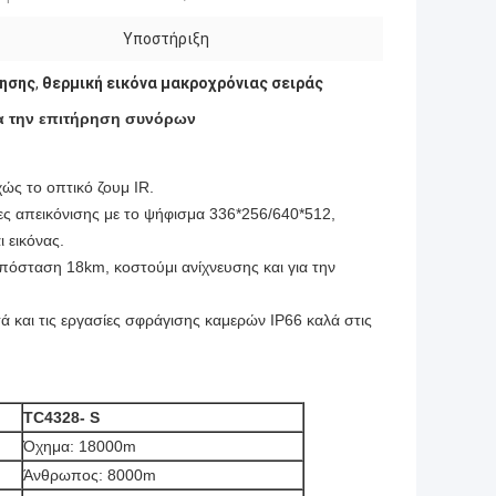
Υποστήριξη
ησης
,
θερμική εικόνα μακροχρόνιας σειράς
ια την επιτήρηση συνόρων
ώς το οπτικό ζουμ IR.
ες απεικόνισης με το ψήφισμα 336*256/640*512,
 εικόνας.
απόσταση 18km, κοστούμι ανίχνευσης και για την
ά και τις εργασίες σφράγισης καμερών IP66 καλά στις
TC4328- S
Όχημα: 18000m
Άνθρωπος: 8000m