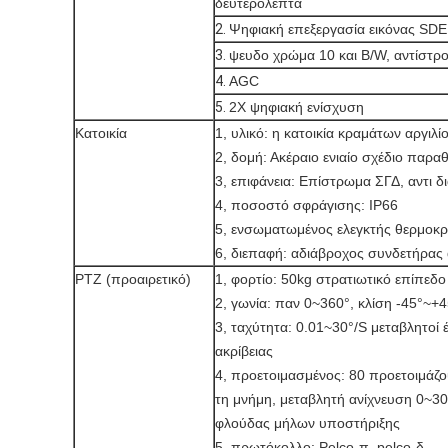
δευτερόλεπτα
2.
Ψηφιακή επεξεργασία εικόνας SDE
3.
ψευδο χρώμα 10 και B/W, αντίστρ
4.
AGC
5.
2X ψηφιακή ενίσχυση
Κατοικία
1, υλικό: η κατοικία κραμάτων αργιλί
2, δομή: Ακέραιο ενιαίο σχέδιο παρ
3, επιφάνεια: Επίστρωμα ΣΓΔ, αντι 
4, ποσοστό σφράγισης: IP66
5, ενσωματωμένος ελεγκτής θερμοκρα
6, διεπαφή: αδιάβροχος συνδετήρας
PTZ (προαιρετικό)
1, φορτίο: 50kg στρατιωτικό επίπεδ
2, γωνία: παν 0~360°, κλίση -45°~+4
3, ταχύτητα: 0.01~30°/S μεταβλητοί 
ακρίβειας
4, προετοιμασμένος: 80 προετοιμάζ
τη μνήμη, μεταβλητή ανίχνευση 0~30°
φλούδας μήλων υποστήριξης
5, πρωτόκολλο: Pelco-π, pelco-δ