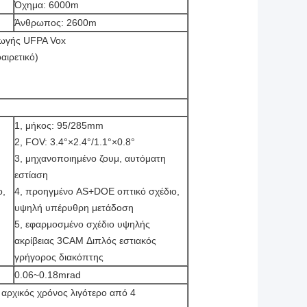
Όχημα: 6000m
Άνθρωπος: 2600m
γωγής UFPA Vox
αιρετικό)
1, μήκος: 95/285mm
2, FOV: 3.4°×2.4°/1.1°×0.8°
3, μηχανοποιημένο ζουμ, αυτόματη
εστίαση
ο,
4, προηγμένο AS+DOE οπτικό σχέδιο,
υψηλή υπέρυθρη μετάδοση
5, εφαρμοσμένο σχέδιο υψηλής
ακρίβειας 3CAM Διπλός εστιακός
γρήγορος διακόπτης
0.06~0.18mrad
 αρχικός χρόνος λιγότερο από 4