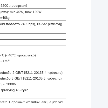
9200 προαιρετικά
μενο): min.40W, max.120W
 ≤40kg
ud ποσοστό 2400bps), rs-232 (επιλογή)
5℃ (- 40℃ προαιρετικό)
5℃~+75℃
ό επίπεδο 2 GB/T15211-20135.4 πρότυπα)
ό επίπεδο 3 GB/T15211-20135.3 πρότυπα)
σήμα 2000V
 sprarying 48 ώρες
entetc. Παρακαλώ απευθυνθείτε με μας για