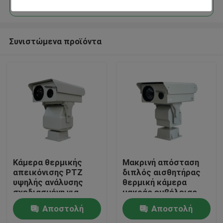
Συνιστώμενα προϊόντα
Σπίτι
Κάμερα θερμικής
Μακρινή απόσταση
απεικόνισης PTZ
διπλός αισθητήρας
υψηλής ανάλυσης
θερμική κάμερα
Προϊόντα
σχεδιασμένη για
μακράς εμβέλειας
προστασία υποδομής
ptz κάμερα μακράς
Αποστολή
Αποστολή
ζωτικής σημασίας
εμβέλειας κάμερα
Σχετικά με εμάς
και παρακολούθηση
ασφαλείας