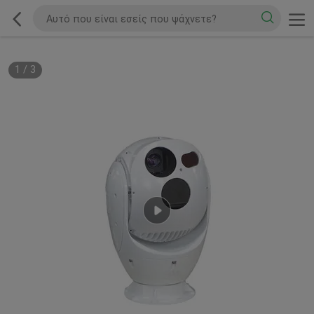
1
/
3