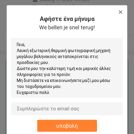
Plaza, Gangxing 3rd Road,
Licheng District, Jinan City ,Κίνα
Αφήστε ένα μήνυμα
5.0
We bellen je snel terug!
Ελεγχμένος προμηθευτής
Δείτε περισσότερων
Αποκτήστε την καλύτερη τιμή για
Λευκή εξωτερική θερμική
φωτογραφική μηχανή μεγάλου
βεληνεκούς
υποβολή
Να συνεχίσει