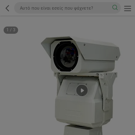
1
/
3