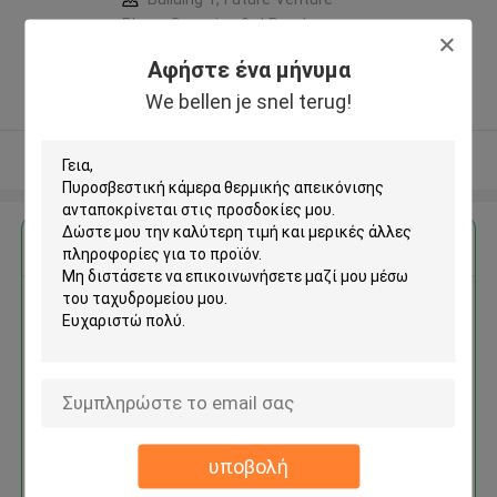
Plaza, Gangxing 3rd Road,
Licheng District, Jinan City ,Κίνα
Αφήστε ένα μήνυμα
5.0
We bellen je snel terug!
Ελεγχμένος προμηθευτής
Δείτε περισσότερων
Αποκτήστε την καλύτερη τιμή για
Πυροσβεστική κάμερα
θερμικής απεικόνισης
υποβολή
Να συνεχίσει