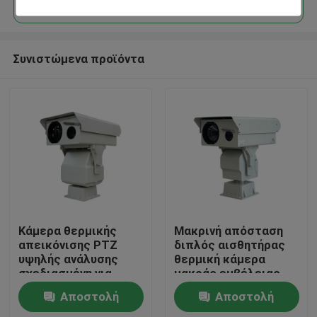
Συνιστώμενα προϊόντα
Σπίτι
Κάμερα θερμικής
Μακρινή απόσταση
απεικόνισης PTZ
διπλός αισθητήρας
υψηλής ανάλυσης
θερμική κάμερα
Προϊόντα
σχεδιασμένη για
μακράς εμβέλειας
προστασία υποδομής
ptz κάμερα μακράς
Αποστολή
Αποστολή
ζωτικής σημασίας
εμβέλειας κάμερα
Σχετικά με εμάς
και παρακολούθηση
ασφαλείας